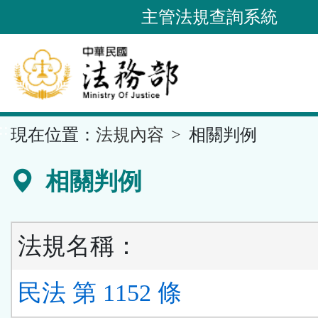
跳
主管法規查詢系統
到
主
要
內
容
::
現在位置：
法規內容
相關判例
區
塊
相關判例
法規名稱：
民法 第 1152 條