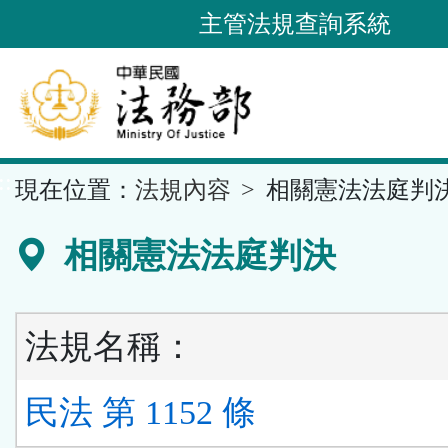
跳
主管法規查詢系統
到
主
要
內
容
::
現在位置：
法規內容
相關憲法法庭判
區
塊
相關憲法法庭判決
法規名稱：
民法 第 1152 條