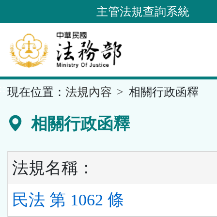
跳
主管法規查詢系統
到
主
要
內
容
::
現在位置：
法規內容
相關行政函釋
區
塊
相關行政函釋
法規名稱：
民法 第 1062 條