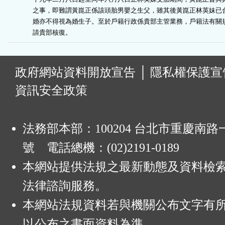
之事，即難謂黃崑正係該頭胎男嬰之生父，雖其後黃崑正林英妹已合
婚亦不得視為婚生子。至於戶籍行政係貴部主管業務，戶籍法有關規
請貴部核復。
:
政府網站資料開放宣告
│
隱私權保護宣
資訊安全政策
法務部本部：100204 台北市重慶南路一
號 電話總機：(02)2191-0189
本網站提供法規之最新動態及資料檢
法律諮詢服務。
本網站法規資料若與機關公布文字有
以公布之書面資料為準。