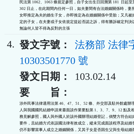
民法第 1062、1063 條規定參照，自子女出生日回溯第 181  日起至第
302 日止，在此期間內任何一日，如夫妻間有合法婚姻關係時，妻所
女即推定為夫的婚生子女，亦即推定為在婚姻關係中受胎；又凡被婚
定的子女，在夫妻或子女依規定提起否認之訴，得有勝訴確定判決以
無論何人皆不得為反對的主張
4.
發文字號：
法務部 法律
10303501770 號
發文日期：
103.02.14
要 旨：
涉外民事法律適用法第 46、47、51、52 條、外交部及駐外館處辦理
人與我國國民結婚申請來臺面談作業要點第 1、3、7、9、12 點及相
務見解參照，國人與外國人於該外國辦理結婚登記，倘雙方符合結婚
要件，且結婚方式依該國法律有效成立，縱未完成面談程序及結婚登
仍不影響當事人成立之婚姻關係，又其子女是否因生父與生母結婚而