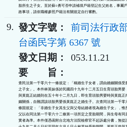
胎所生之子女。至於蘇○勇可否申請補填戶籍登記生父姓名，事屬戶
政事項，請依職權參照戶籍法有關規定自行審酌。
9.
發文字號：
前司法行政部
台函民字第 6367 號
發文日期：
053.11.21
要 旨：
查民法第一千零六十一條規定：「稱婚生子女者，謂由婚姻關係受胎
之子女」。本件林英妹係於民國四十九年十二月五日生育頭胎男嬰，
與黃崑正結婚則在五十年十二月九日，即生育頭胎男嬰時與黃崑正尚
姻關係，自難謂該頭胎男嬰係黃崑正之婚生子。次查同法第一千零六
條固規定：「非婚生子女其生父與父母結婚者視為婚生子女」，惟所
父以在同法第一千零六十二條第一項所定之受胎期間，與生母有同居
實者為準。本件僅憑函附台北地方法院檢察官不起訴處分書，無從證
十九年二月八日起至同年六月八日止林英妹受胎期間，黃崑正曾與其