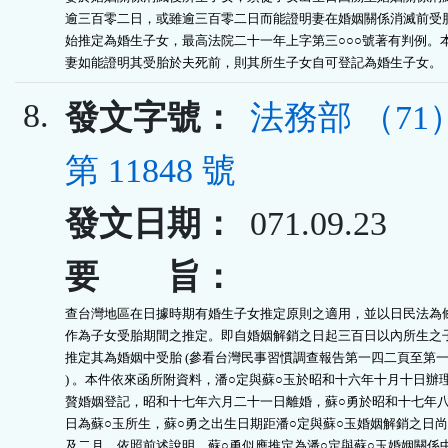
逾三百零二日，或雖逾三百零二日而能證明妻在婚姻關係消滅前受胎
始推定為婚生子女，最高法院二十一年上字第三○○○號著有判例。本
妻如能證明其受胎於夫死前，則其所生子女自可登記為婚生子女。
8.
發文字號：
法務部 （7
第 11848 號
發文日期：
071.09.23
要 旨：
查台灣地區在日據時期有婚生子女推定原則之適用，並以日民法為條
作為子女受胎期間之推定。即自婚姻解銷之日起三百日以內所生之子
推定其為婚姻中受胎 (參看台灣民事習慣調查報告第一四二頁至第一
) 。本件依來函所附資料，潘○定與蘇○玉於昭和十六年十月十日辦理
贅婚姻登記，昭和十七年六月二十一日離婚，蘇○勇於昭和十七年八
日為蘇○玉所生，蘇○勇之出生日期距潘○定與蘇○玉婚姻解銷之日尚
及二月，依照前述說明，蘇○勇似應推定為潘○定與蘇○玉婚姻關係中