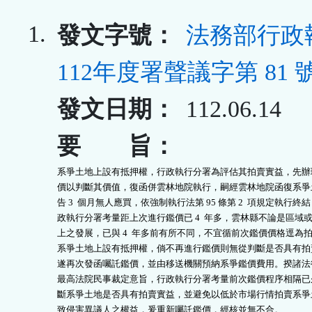
1.
發文字號：
法務部行政
112年度署聲議字第 81 
發文日期：
112.06.14
要 旨：
系爭土地上設有抵押權，行政執行分署為評估其拍賣實益，先辦理
價以判斷其價值，復函併雲林地院執行，嗣經雲林地院函復系爭土
告 3  個月無人應買，依強制執行法第 95 條第 2  項規定執行終結
政執行分署考量距上次進行鑑價已 4  年多，雲林縣不論是區域或
上之發展，已與 4  年多前有所不同，不宜循前次鑑價價格逕為拍
系爭土地上設有抵押權，倘不再進行鑑價則無從判斷是否具有拍賣
遂再次發函囑託鑑價，並由移送機關預納系爭鑑價費用。揆諸法律
最高法院民事裁定意旨，行政執行分署考量前次鑑價程序相隔已久
斷系爭土地是否具有拍賣實益，並避免以低於市場行情拍賣系爭土
致侵害異議人之權益，爰重新囑託鑑價，經核並無不合。