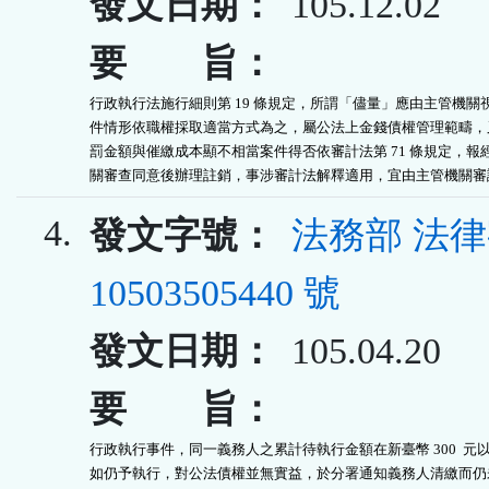
發文日期：
105.12.02
要 旨：
行政執行法施行細則第 19 條規定，所謂「儘量」應由主管機關視
件情形依職權採取適當方式為之，屬公法上金錢債權管理範疇，又
罰金額與催繳成本顯不相當案件得否依審計法第 71 條規定，報經
關審查同意後辦理註銷，事涉審計法解釋適用，宜由主管機關審
4.
發文字號：
法務部 法
10503505440 號
發文日期：
105.04.20
要 旨：
行政執行事件，同一義務人之累計待執行金額在新臺幣 300  元以
如仍予執行，對公法債權並無實益，於分署通知義務人清繳而仍未