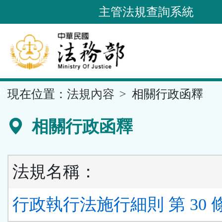
跳
主管法規查詢系統
到
主
要
內
容
::
現在位置：
法規內容
相關行政函釋
區
塊
相關行政函釋
法規名稱：
行政執行法施行細則 第 30 