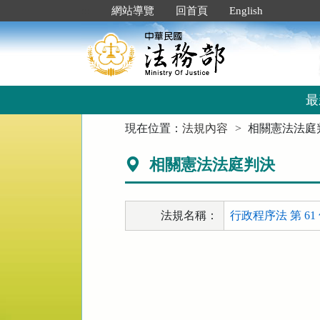
跳
:::
網站導覽
回首頁
English
到
主
要
內
容
區
最
塊
:::
現在位置：
法規內容
相關憲法法庭
相關憲法法庭判決
法規名稱：
行政程序法 第 61