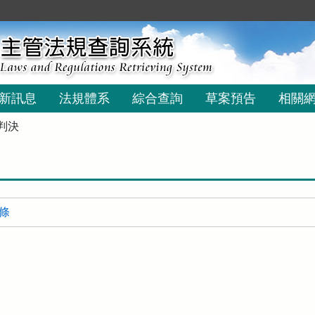
新訊息
法規體系
綜合查詢
草案預告
相關
判決
 條