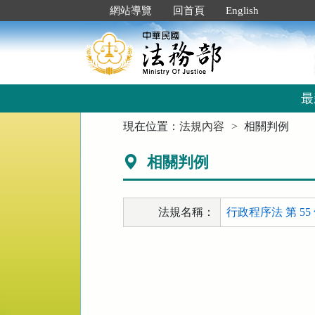
跳
:::
網站導覽
回首頁
English
到
主
要
內
容
區
最
塊
:::
現在位置：
法規內容
相關判例
相關判例
法規名稱：
行政程序法 第 55