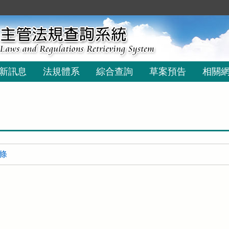
新訊息
法規體系
綜合查詢
草案預告
相關
 條