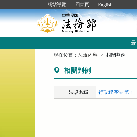
跳
:::
網站導覽
回首頁
English
到
主
要
內
容
區
最
塊
:::
現在位置：
法規內容
相關判例
相關判例
法規名稱：
行政程序法 第 41