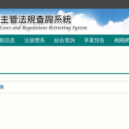
新訊息
法規體系
綜合查詢
草案預告
相關
 條