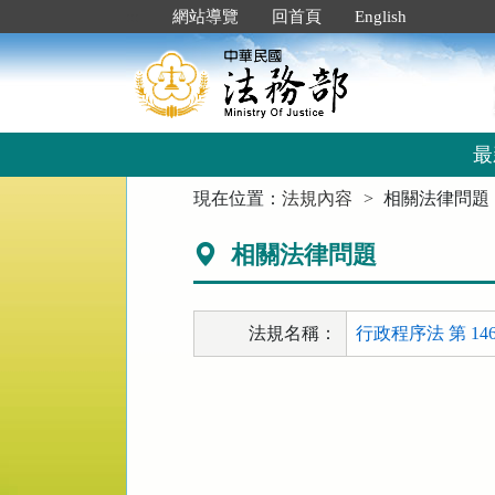
跳
:::
網站導覽
回首頁
English
到
主
要
內
容
區
最
塊
:::
現在位置：
法規內容
相關法律問題
相關法律問題
法規名稱：
行政程序法 第 146