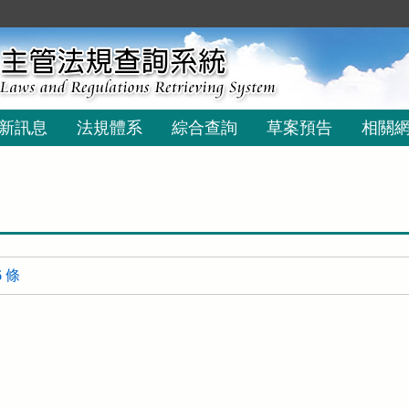
新訊息
法規體系
綜合查詢
草案預告
相關
 條