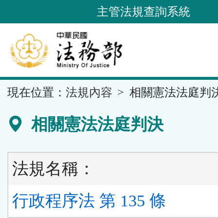
跳
主管法規查詢系統
到
主
要
內
容
::
現在位置：
法規內容
相關憲法法庭判
區
塊
相關憲法法庭判決
法規名稱：
行政程序法 第 135 條