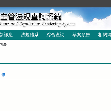
新訊息
法規體系
綜合查詢
草案預告
相關
判決
 條