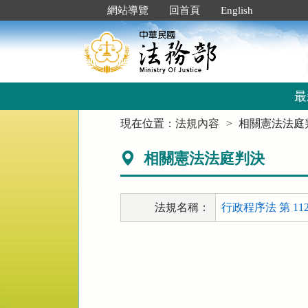
跳
:::
網站導覽
回首頁
English
到
主
要
內
容
區
最
塊
:::
現在位置：
法規內容
相關憲法法庭
相關憲法法庭判決
法規名稱：
行政程序法 第 112