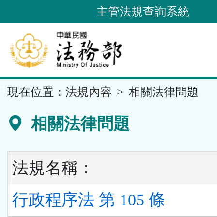
跳
主管法規查詢系統
到
主
要
內
容
::
現在位置：
法規內容
相關法律問題
區
塊
相關法律問題
法規名稱：
行政程序法 第 105 條