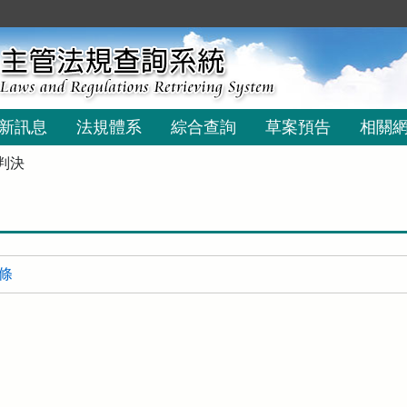
新訊息
法規體系
綜合查詢
草案預告
相關
判決
 條