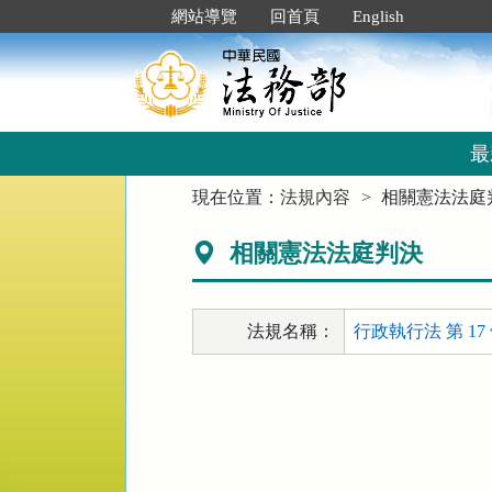
跳
:::
網站導覽
回首頁
English
到
主
要
內
容
區
最
塊
:::
現在位置：
法規內容
相關憲法法庭
相關憲法法庭判決
法規名稱：
行政執行法 第 17