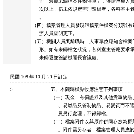
      作「逾期未歸檔案件稽催單」，催請承辦人
      次以上，仍未依規定辦理歸檔者，各科室主
      。

（四）檔案管理人員發現歸檔案件檔案分類號有
      辦人員查明更正。

（五）機關人員調離職時，人事單位應知會檔案
      形。如有未歸檔之狀況，各科室主管應要求
      未歸還並簽請機關長官議處。
民國 108 年 10 月 29 日訂定
5
五、本院歸檔點收應注意下列事項：

（一）現金、有價證券及其他貴重物品
      、易燃品及管制物品、易變質而
      員另行處理，不得歸檔。

（二）檔案附件以與原件併同存放為原
      。附件需另存者，檔案管理人員