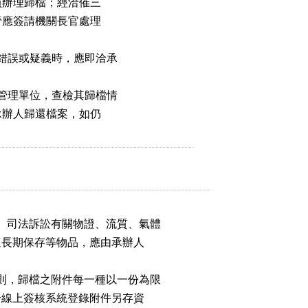
員辦理歸檔；經洽催三

管應簽請機關長官處理

錯誤或疑義時，應即洽承

管理單位，查檢其歸檔情

承辦人歸還檔案，如仍

、司法訴訟有關物證、流質、氣體

不適長期保存等物品，應由承辦人

則，歸檔之附件每一種以一份為限

應於線上簽核系統登錄附件另存資
