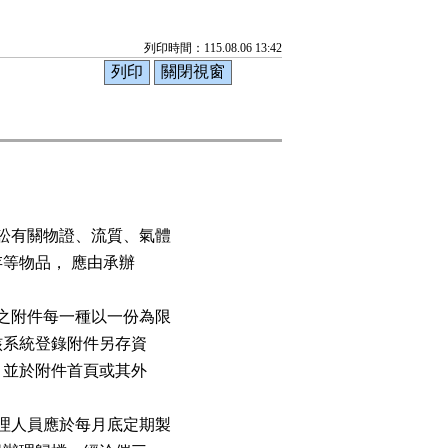
列印時間：115.08.06 13:42
訟有關物證、流質、氣體

存等物品， 應由承辦

之附件每一種以一份為限

核系統登錄附件另存資

，並於附件首頁或其外

理人員應於每月底定期製
