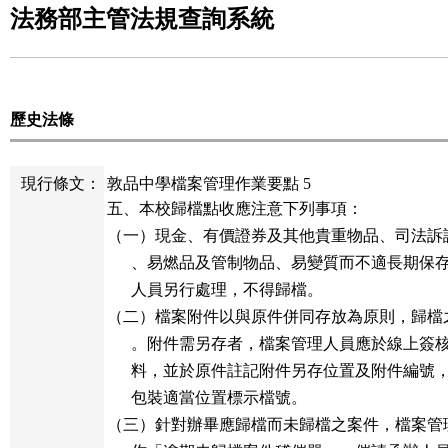
法務部主管法規查詢系統
歷史法條
現行條文：
敦品中學檔案管理作業要點 5
五、本校歸檔點收應注意下列事項：

（一）現金、有價證券及其他貴重物品、司法訴
      、易燃品及管制物品、易變質而不適長期保
      人員另行處理，不得歸檔。

（二）檔案附件以與原件併同存放為原則，歸檔
      。附件需另存者，檔案管理人員應於線上簽
      料，並於原件註記附件另存位置及附件編號
      包裝適當位置標示檔號。

（三）針對辦畢應歸檔而未歸檔之案件，檔案管