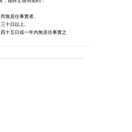
，應終止借用契約：

而無居住事實者。

三十日以上。

達四十五日或一年內無居住事實之
