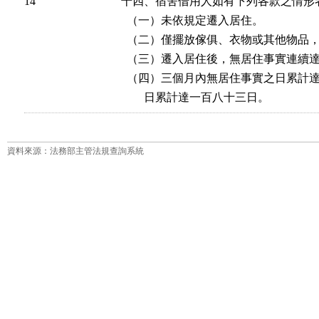
14
十四、宿舍借用人如有下列各款之情形者
  （一）未依規定遷入居住。

  （二）僅擺放傢俱、衣物或其他物品，
  （三）遷入居住後，無居住事實連續達
  （四）三個月內無居住事實之日累計
        日累計達一百八十三日。
資料來源：法務部主管法規查詢系統