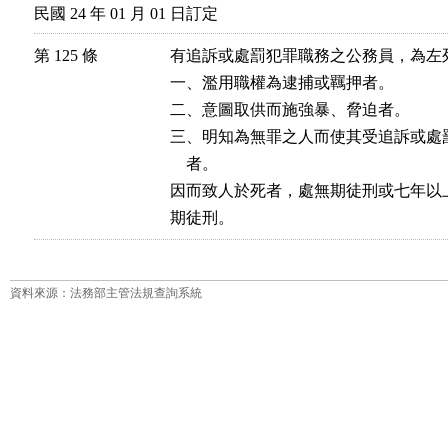
民國 24 年 01 月 01 日訂定
第 125 條
有追訴或處罰犯罪職務之公務員，為左
一、濫用職權為逮捕或羈押者。

二、意圖取供而施強暴、脅迫者。

三、明知為無罪之人而使其受追訴或處
    者。

因而致人於死者，處無期徒刑或七年以
期徒刑。
資料來源：法務部主管法規查詢系統