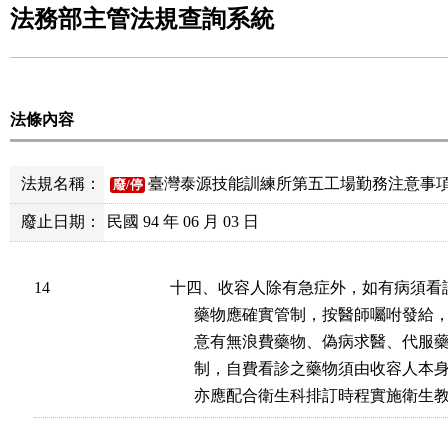
法務部主管法規查詢系統
法條內容
法規名稱：
臺灣泰源技能訓練所第五工場勤務注意事
廢/停
廢止日期：
民國 94 年 06 月 03 日
14
十四、收容人除有急症外，如有病須看
      藥物應確實管制，按醫師囑咐發
      意有無浪費藥物、偽病求醫、代
      制，自費看診之藥物須由收容人
      亦應配合衛生科排訂時程實施衛