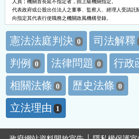
    人員；機關首長延不指定者，由上級機關指定。

    代表政府或公股出任法人之董事、監察人、經理人受請託
    向指定其代表行使職務之機關政風機構登錄。
憲法法庭判決
司法解釋
0
判例
法律問題
行政
0
0
相關法條
歷史法條
0
0
立法理由
1
:
政府網站資料開放宣告
│
隱私權保護宣