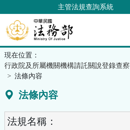
跳
主管法規查詢系統
到
主
要
內
容
::
現在位置：
區
塊
行政院及所屬機關機構請託關說登錄查察
法條內容
法條內容
法規名稱：