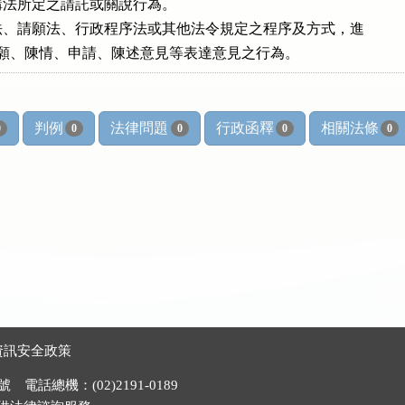
法所定之請託或關說行為。

、請願法、行政程序法或其他法令規定之程序及方式，進

遊說、請願、陳情、申請、陳述意見等表達意見之行為。
判例
法律問題
行政函釋
相關法條
0
0
0
0
0
資訊安全政策
電話總機：(02)2191-0189