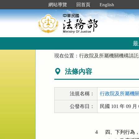
跳
:::
網站導覽
回首頁
English
到
主
要
內
容
區
最
塊
:::
現在位置：
行政院及所屬機關機構請託
法條內容
法規名稱：
行政院及所屬機
公發布日：
民國 101 年 09 月 
4
四、下列行為，