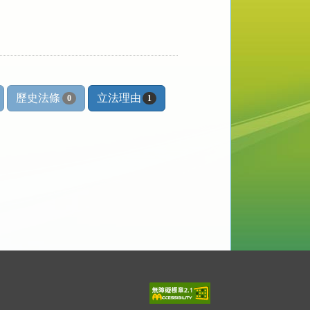
歷史法條
立法理由
0
1