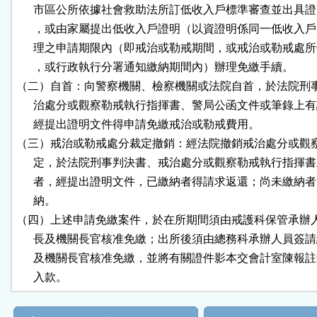
      市區公所依據社會救助法所訂低收入戶標準審查並出具證
      ，或由家屬提出低收入戶證明（以資證明係同一低收入戶
      理之申請期限內（即戒治或勒戒期間，或戒治或勒戒處所
      ，或行政執行分署通知繳納期間內）辦理免繳手續。

（二）自首：向警察機關、檢察機關或法院自首，於法院刑事
      治處分或觀察勒戒執行指揮書、警局公函文件或筆錄上有
      經提出證明文件得申請免繳戒治或勒戒費用。

（三）戒治或勒戒處分裁定撤銷：經法院撤銷戒治處分或觀察
      定，於法院刑事判決書、戒治處分或觀察勒戒執行指揮書
      者，經提出證明文件，已繳納者得請求返還；尚未繳納者
      納。

（四）上述申請免繳案件，於在所期間須由戒護科保管承辦人
      長及機關長官核准免繳；出所後須由總務科承辦人員簽請
      及機關長官核准免繳，並將有關證件影本交會計室陳報註
      入款。