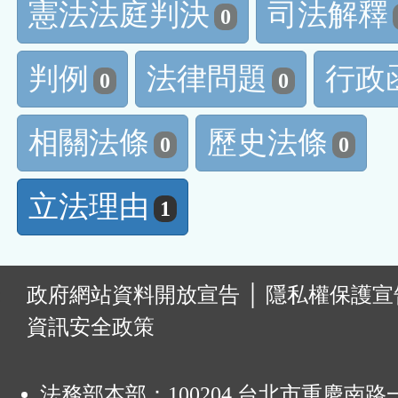
憲法法庭判決
司法解釋
0
判例
法律問題
行政
0
0
相關法條
歷史法條
0
0
立法理由
1
:
政府網站資料開放宣告
│
隱私權保護宣
資訊安全政策
法務部本部：100204 台北市重慶南路一