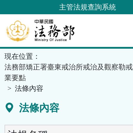
跳
主管法規查詢系統
到
主
要
內
容
::
現在位置：
區
塊
法務部矯正署臺東戒治所戒治及觀察勒戒
業要點
法條內容
法條內容