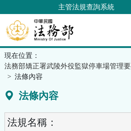
跳
主管法規查詢系統
到
主
要
內
容
::
現在位置：
區
塊
法務部矯正署武陵外役監獄停車場管理要
法條內容
法條內容
法規名稱：