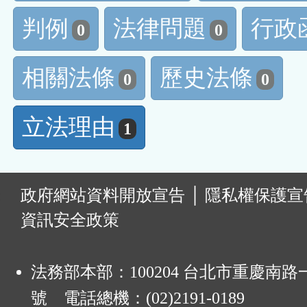
判例
法律問題
行政
0
0
相關法條
歷史法條
0
0
立法理由
1
:
政府網站資料開放宣告
│
隱私權保護宣
資訊安全政策
法務部本部：100204 台北市重慶南路一
號 電話總機：(02)2191-0189