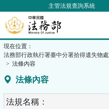
跳
主管法規查詢系統
到
主
要
內
容
::
現在位置：
區
塊
法務部行政執行署臺中分署拾得遺失物處
法條內容
法條內容
法規名稱：