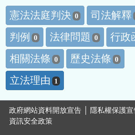
憲法法庭判決
司法解釋
0
判例
法律問題
行政
0
0
相關法條
歷史法條
0
0
立法理由
1
:
政府網站資料開放宣告
│
隱私權保護宣
資訊安全政策