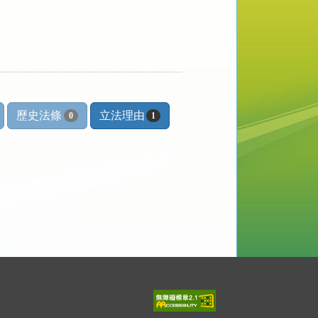
歷史法條
立法理由
0
1