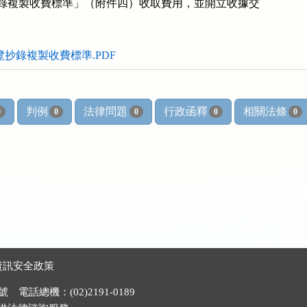
閱覽抄錄複製收費標準」（附件四）收取費用，並開立收據交

覽抄錄複製收費標準.PDF
判例
法律問題
行政函釋
相關法條
0
0
0
0
0
資訊安全政策
電話總機：(02)2191-0189