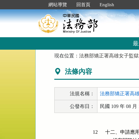
跳
:::
網站導覽
回首頁
English
到
主
要
內
容
區
最
塊
:::
現在位置：
法務部矯正署高雄女子監獄
法條內容
法規名稱：
法務部矯正署高
公發布日：
民國 109 年 08 月 
12
十二、申請應用