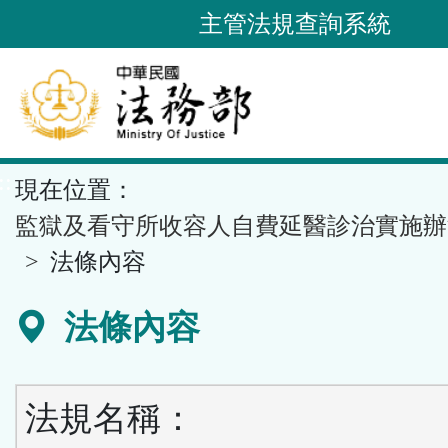
跳
主管法規查詢系統
到
主
要
內
容
::
現在位置：
區
塊
監獄及看守所收容人自費延醫診治實施辦
法條內容
法條內容
法規名稱：