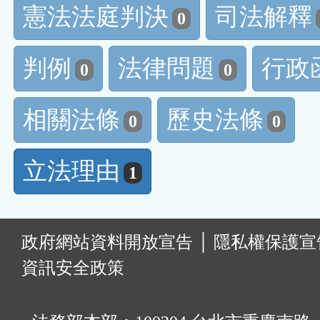
憲法法庭判決
司法解釋
0
判例
法律問題
行政
0
0
相關法條
歷史法條
0
0
立法理由
1
:
政府網站資料開放宣告
│
隱私權保護宣
資訊安全政策