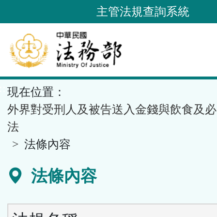
跳
主管法規查詢系統
到
主
要
內
容
::
現在位置：
區
塊
外界對受刑人及被告送入金錢與飲食及必
法
法條內容
法條內容