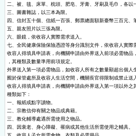
二、被、毯、床單、枕頭、肥皂、牙膏、牙刷及毛巾，各以一
三、圖書雜誌，以三本為限。

四、信封五十個、信紙一百張、郵票總面額新臺幣三百元、筆
五、親友照片以三張為限。

六、眼鏡，依收容人實際需求送入。

七、全民健康保險保險憑證等身分識別文件，依收容人實際需
收容人得填具申請表，向機關申請由外界送入前項必需物品，
，其種類及數量準用前項規定。

外界送入第一項必需物品，如收容人所有之數量顯超出個人生
囿於保管處所及收容人生活空間，機關長官得限制或禁止送入
收容人得填具申請表，向機關申請由外界送入第一項以外之其
種類如下：

一、報紙或點字讀物。

二、宗教信仰有關之物品或典籍。

三、教化輔導處遇所需使用之物品。

四、因衰老、身心障礙、罹病或其他生活所需使用之輔具。

五、收容人子女所需食物、衣類及必需用品。
