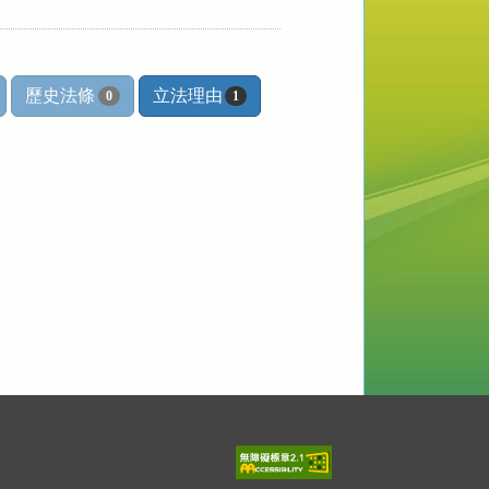
歷史法條
立法理由
0
1