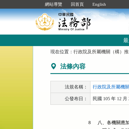
跳
:::
網站導覽
回首頁
English
到
主
要
內
容
區
最
塊
:::
現在位置：
行政院及所屬機關（構）推
法條內容
法規名稱：
行政院及所屬機
公發布日：
民國 105 年 12 月 
8
八、各機關應加