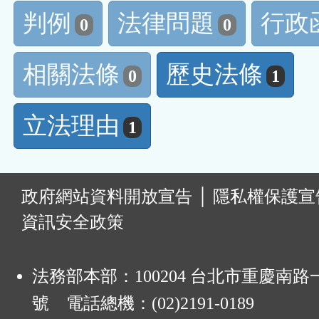
判例
法律問題
行政
0
0
相關法條
歷史法條
0
1
立法理由
1
:
政府網站資料開放宣告
│
隱私權保護宣
資訊安全政策
法務部本部：100204 台北市重慶南路一
號 電話總機：(02)2191-0189