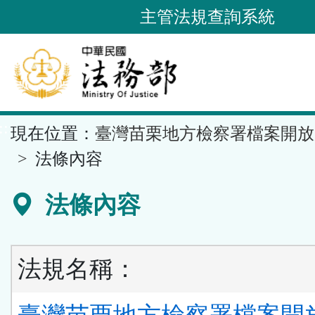
跳
主管法規查詢系統
到
主
要
內
容
::
現在位置：
臺灣苗栗地方檢察署檔案開放
區
塊
法條內容
法條內容
法規名稱：