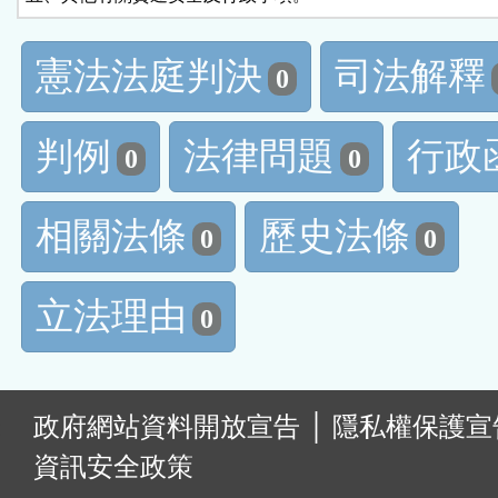
憲法法庭判決
司法解釋
0
判例
法律問題
行政
0
0
相關法條
歷史法條
0
0
立法理由
0
:
政府網站資料開放宣告
│
隱私權保護宣
資訊安全政策