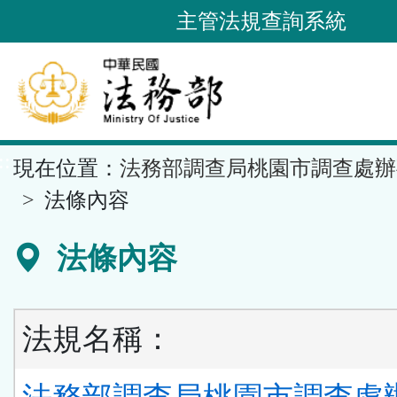
跳
主管法規查詢系統
到
主
要
內
容
::
現在位置：
法務部調查局桃園市調查處辦
區
塊
法條內容
法條內容
法規名稱：