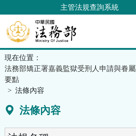
跳
主管法規查詢系統
到
主
要
內
容
::
現在位置：
區
塊
法務部矯正署嘉義監獄受刑人申請與眷屬
要點
法條內容
法條內容