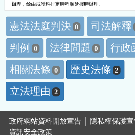
    辦理，餘由戒護科排定時程順延擇時辦理。
憲法法庭判決
司法解釋
0
判例
法律問題
行政
0
0
相關法條
歷史法條
0
2
立法理由
2
:
政府網站資料開放宣告
│
隱私權保護宣
資訊安全政策