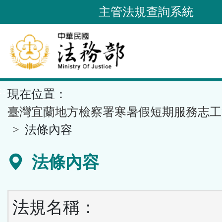
跳
主管法規查詢系統
到
主
要
內
容
::
現在位置：
區
塊
臺灣宜蘭地方檢察署寒暑假短期服務志工
法條內容
法條內容
法規名稱：