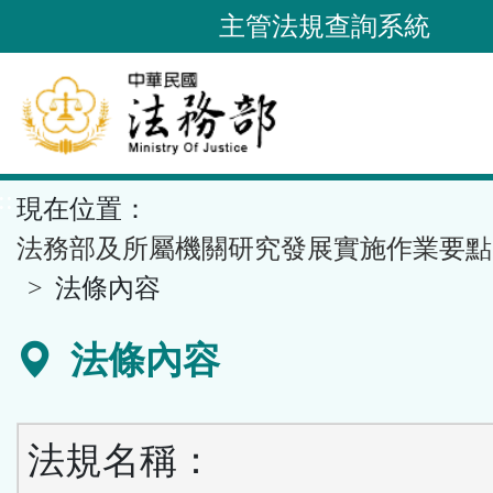
跳
主管法規查詢系統
到
主
要
內
容
::
現在位置：
區
塊
法務部及所屬機關研究發展實施作業要點
法條內容
法條內容
法規名稱：