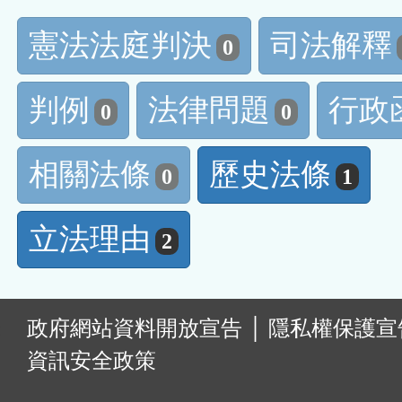
憲法法庭判決
司法解釋
0
判例
法律問題
行政
0
0
相關法條
歷史法條
0
1
立法理由
2
:
政府網站資料開放宣告
│
隱私權保護宣
資訊安全政策