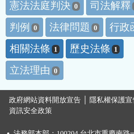
憲法法庭判決
司法解釋
0
判例
法律問題
行政
0
0
相關法條
歷史法條
1
1
立法理由
0
:
政府網站資料開放宣告
│
隱私權保護宣
資訊安全政策
法務部本部：100204 台北市重慶南路一