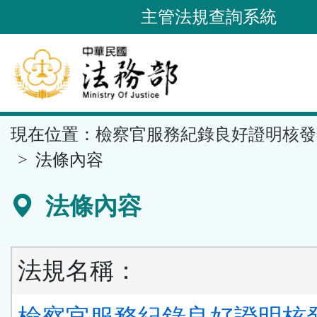
跳
主管法規查詢系統
到
主
要
內
容
::
現在位置：
檢察官服務紀錄良好證明核發
區
塊
法條內容
法條內容
法規名稱：