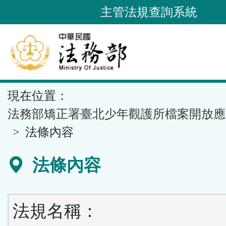
跳
主管法規查詢系統
到
主
要
內
容
::
現在位置：
區
塊
法務部矯正署臺北少年觀護所檔案開放應
法條內容
法條內容
法規名稱：