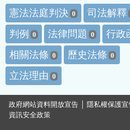
憲法法庭判決
司法解釋
0
判例
法律問題
行政
0
0
相關法條
歷史法條
0
0
立法理由
0
:
政府網站資料開放宣告
│
隱私權保護宣
資訊安全政策