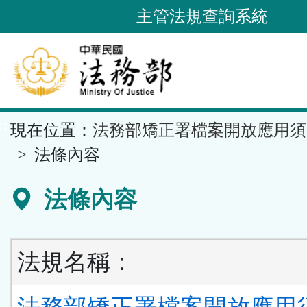
跳
主管法規查詢系統
到
主
要
內
容
::
現在位置：
法務部矯正署檔案開放應用須
區
塊
法條內容
法條內容
法規名稱：