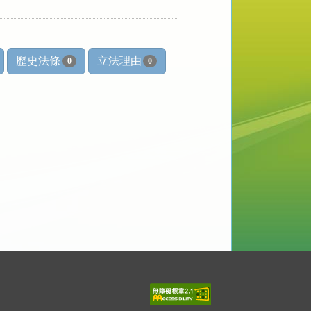
歷史法條
立法理由
0
0