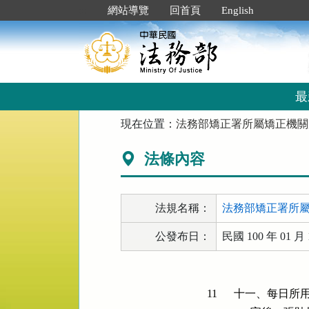
跳
:::
網站導覽
回首頁
English
到
主
要
內
容
區
最
塊
:::
現在位置：
法務部矯正署所屬矯正機關
法條內容
法規名稱：
法務部矯正署所
公發布日：
民國 100 年 01 月 
11
十一、每日所用