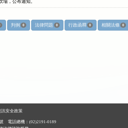
，張貼炊場，公布週知。
判例
法律問題
行政函釋
相關法條
0
0
0
0
0
資訊安全政策
電話總機：(02)2191-0189