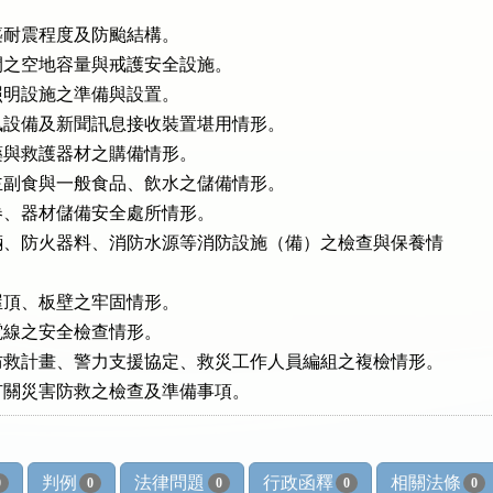
耐震程度及防颱結構。

之空地容量與戒護安全設施。

明設施之準備與設置。

設備及新聞訊息接收裝置堪用情形。

與救護器材之購備情形。

副食與一般食品、飲水之儲備情形。

、器材儲備安全處所情形。

、防火器料、消防水源等消防設施（備）之檢查與保養情

頂、板壁之牢固情形。

線之安全檢查情形。

救計畫、警力支援協定、救災工作人員編組之複檢情形。

有關災害防救之檢查及準備事項。
判例
法律問題
行政函釋
相關法條
0
0
0
0
0