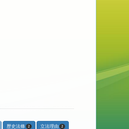
歷史法條
立法理由
2
2