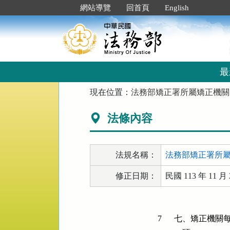
跳
:::
網站導覽
回首頁
English
到
主
要
內
容
區
最
塊
:::
現在位置：
法務部矯正署所屬矯正機關
法條內容
法規名稱：
法務部矯正署所
修正日期：
民國 113 年 11 月 
7
七、矯正機關每