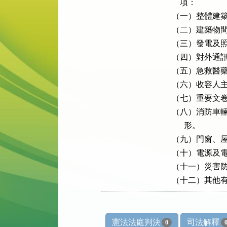
    項：

（一）整體建築
（二）建築物間
（三）發電及照
（四）對外通訊
（五）急救醫藥
（六）收容人主
（七）重要文卷
（八）消防車輛
      形。

（九）門窗、屋
（十）電源及電
（十一）災害防
（十二）其他
憲法法庭判決
司法解釋
0