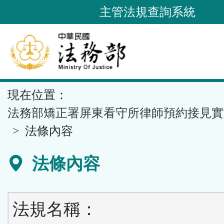
跳
主管法規查詢系統
到
主
要
內
容
::
現在位置：
區
塊
法務部矯正署屏東看守所律師預約接見實
法條內容
法條內容
法規名稱：