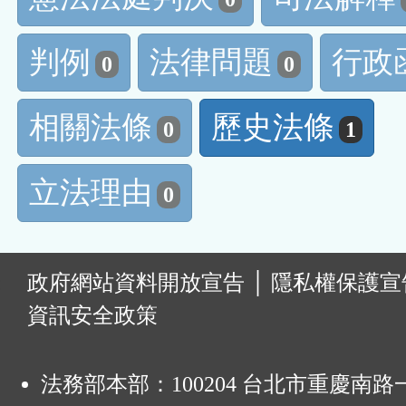
判例
法律問題
行政
0
0
相關法條
歷史法條
0
1
立法理由
0
:
政府網站資料開放宣告
│
隱私權保護宣
資訊安全政策
法務部本部：100204 台北市重慶南路一