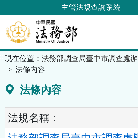
跳
主管法規查詢系統
到
主
要
內
容
::
現在位置：
法務部調查局臺中市調查處辦
區
塊
法條內容
法條內容
法規名稱：