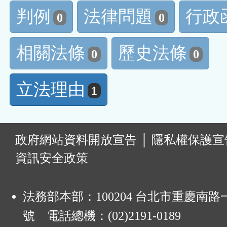
判例
法律問題
行政
0
0
相關法條
歷史法條
0
0
立法理由
1
:
政府網站資料開放宣告
│
隱私權保護宣
資訊安全政策
法務部本部：100204 台北市重慶南路一
號 電話總機：(02)2191-0189