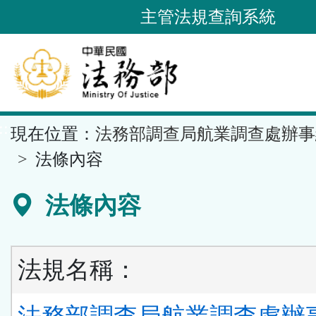
跳
主管法規查詢系統
到
主
要
內
容
::
現在位置：
法務部調查局航業調查處辦事
區
塊
法條內容
法條內容
法規名稱：