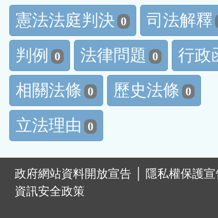
憲法法庭判決
司法解釋
0
判例
法律問題
行政
0
0
相關法條
歷史法條
0
0
立法理由
0
:
政府網站資料開放宣告
│
隱私權保護宣
資訊安全政策