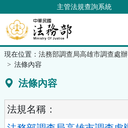
跳
主管法規查詢系統
到
主
要
內
容
::
現在位置：
法務部調查局高雄市調查處辦
區
塊
法條內容
法條內容
法規名稱：