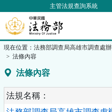
跳
主管法規查詢系統
到
主
要
內
容
::
現在位置：
法務部調查局高雄市調查處辦
區
塊
法條內容
法條內容
法規名稱：