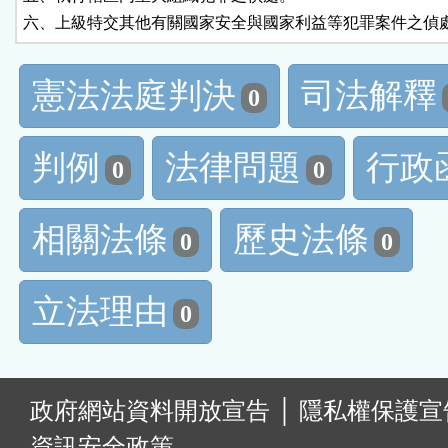
六、上級特交其他有關國家安全與國家利益等犯罪案件之偵
憲法法庭判決
司法解釋
0
判例
法律問題
行政
0
0
相關法條
歷史法條
0
0
立法理由
0
:
政府網站資料開放宣告
│
隱私權保護宣
資訊安全政策