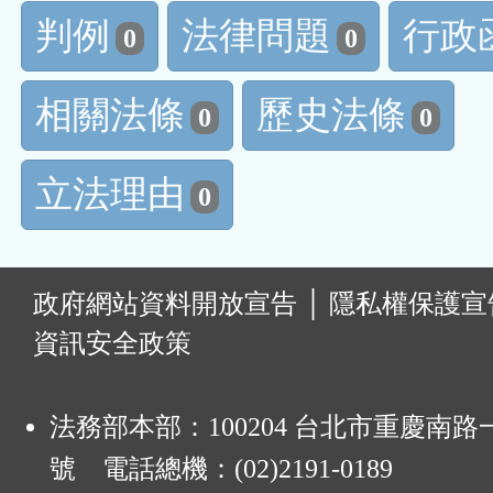
判例
法律問題
行政
0
0
相關法條
歷史法條
0
0
立法理由
0
:
政府網站資料開放宣告
│
隱私權保護宣
資訊安全政策
法務部本部：100204 台北市重慶南路一
號 電話總機：(02)2191-0189