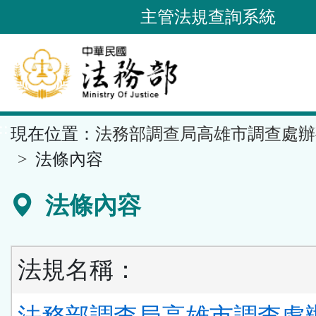
跳
主管法規查詢系統
到
主
要
內
容
::
現在位置：
法務部調查局高雄市調查處辦
區
塊
法條內容
法條內容
法規名稱：