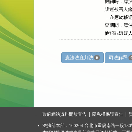
    機關時
    販運被
    ，亦應
    查期間
    他犯罪嫌
憲法法庭判決
司法解釋
0
:::
政府網站資料開放宣告
│
隱私權保護宣告
│
法務部本部：100204 台北市重慶南路一段130號 