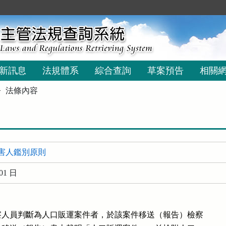
新訊息
法規體系
綜合查詢
草案預告
相關
法條內容
害人鑑別原則
01 日
人員判斷為人口販運案件者，於該案件移送（報告）檢察
