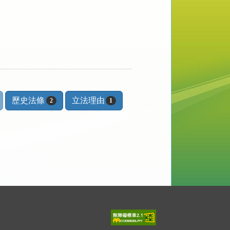
歷史法條
立法理由
2
1