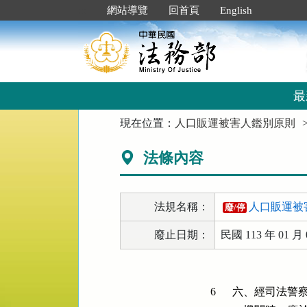
跳
:::
網站導覽
回首頁
English
到
主
要
內
容
區
最
塊
:::
現在位置：
人口販運被害人鑑別原則
法條內容
法規名稱：
人口販運被
廢/停
廢止日期：
民國 113 年 01 月 
6
六、經司法警察