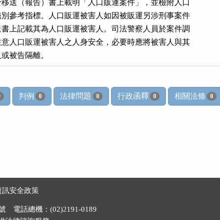
，應於移送（報告）書上載明「人口販運案件」，並檢附人口

害人鑑別參考指標。人口販運被害人如因被販運另涉刑事案件

於移送書上記載其為人口販運被害人。司法警察人員於案件調

，應注意人口販運被害人之人身安全，必要時應將被害人與其

疑人或被告隔離。
判例
法律問題
行政函釋
相關法條
0
0
0
0
0
資訊安全政策
電話總機：(02)2191-0189