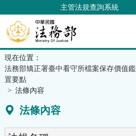
跳
主管法規查詢系統
到
主
要
內
容
::
現在位置：
區
塊
法務部矯正署臺中看守所檔案保存價值鑑
置要點
法條內容
法條內容