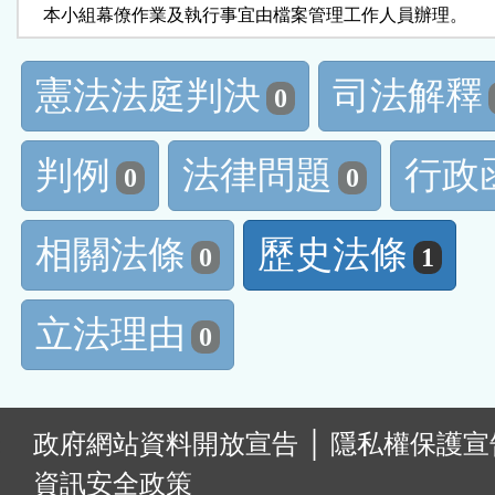
    本小組幕僚作業及執行事宜由檔案管理工作人員辦理。
憲法法庭判決
司法解釋
0
判例
法律問題
行政
0
0
相關法條
歷史法條
0
1
立法理由
0
:
政府網站資料開放宣告
│
隱私權保護宣
資訊安全政策