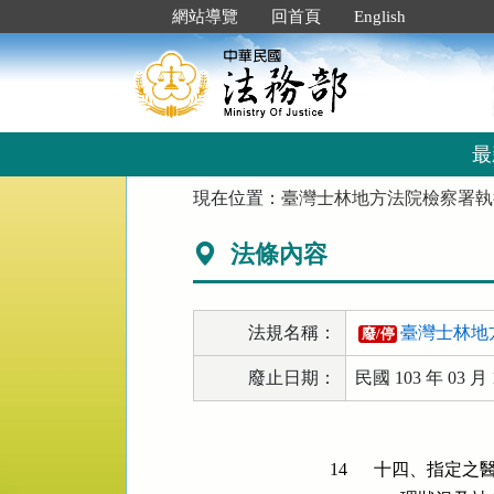
跳
:::
網站導覽
回首頁
English
到
主
要
內
容
區
最
塊
:::
現在位置：
臺灣士林地方法院檢察署執
法條內容
法規名稱：
臺灣士林地
廢/停
廢止日期：
民國 103 年 03 月 
14
十四、指定之醫