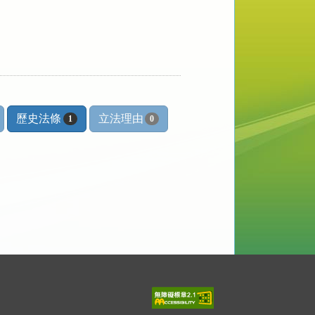
歷史法條
立法理由
1
0