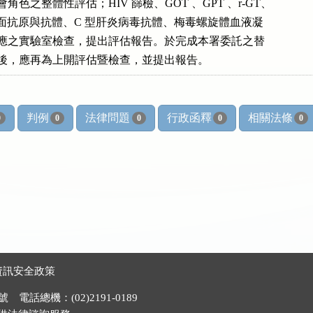
及社會角色之整體性評估；HIV 篩檢、GOT 、GPT 、r-GT、

型肝炎表面抗原與抗體、C 型肝炎病毒抗體、梅毒螺旋體血液凝

毒品反應之實驗室檢查，提出評估報告。於完成本署委託之替

療法治療後，應再為上開評估暨檢查，並提出報告。
判例
法律問題
行政函釋
相關法條
0
0
0
0
0
資訊安全政策
電話總機：(02)2191-0189