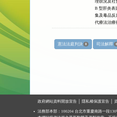
      理狀況
      B 
      集及
      代
憲法法庭判決
司法解釋
0
:::
政府網站資料開放宣告
│
隱私權保護宣告
│
法務部本部：100204 台北市重慶南路一段130號 