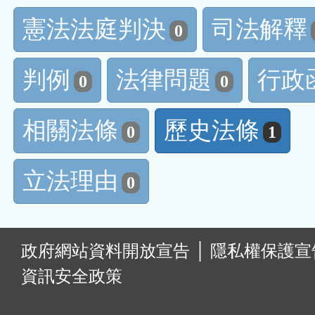
憲法法庭判決
司法解釋
0
判例
法律問題
行政
0
0
相關法條
歷史法條
0
1
立法理由
0
:
政府網站資料開放宣告
│
隱私權保護宣
資訊安全政策