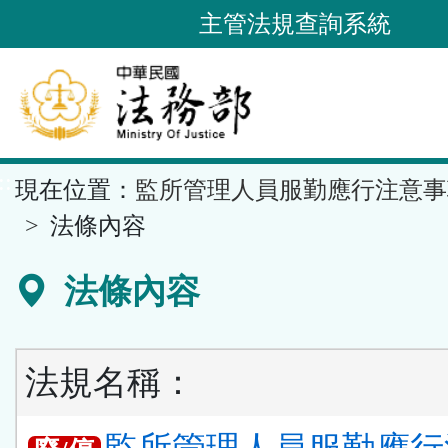
跳
主管法規查詢系統
到
主
要
內
容
::
現在位置：
監所管理人員服勤應行注意事
區
塊
法條內容
法條內容
法規名稱：