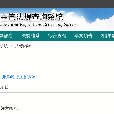
新訊息
法規體系
綜合查詢
草案預告
相關
事項
法條內容
員服勤應行注意事項
01 日
，注意儀容。