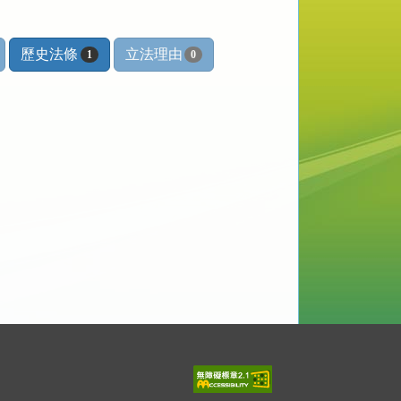
歷史法條
立法理由
1
0