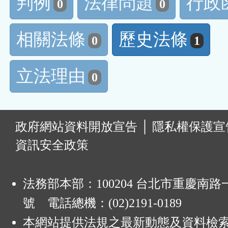
判例
法律問題
行政
0
0
相關法條
歷史法條
0
1
立法理由
0
:
政府網站資料開放宣告
│
隱私權保護宣
資訊安全政策
法務部本部：100204 台北市重慶南路一
號 電話總機：(02)2191-0189
本網站提供法規之最新動態及資料檢