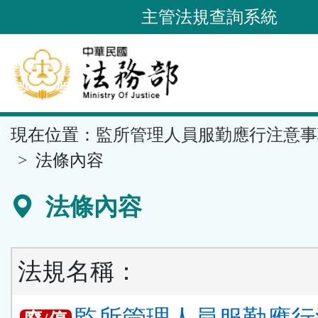
跳
主管法規查詢系統
到
主
要
內
容
::
現在位置：
監所管理人員服勤應行注意事
區
塊
法條內容
法條內容
法規名稱：