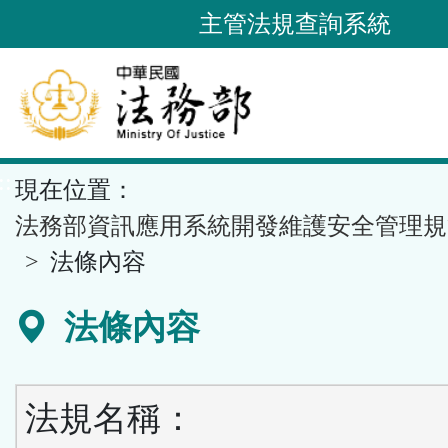
跳
主管法規查詢系統
到
主
要
內
容
::
現在位置：
區
塊
法務部資訊應用系統開發維護安全管理規
法條內容
法條內容
法規名稱：