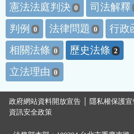
憲法法庭判決
司法解釋
0
判例
法律問題
行政
0
0
相關法條
歷史法條
0
2
立法理由
0
:
政府網站資料開放宣告
│
隱私權保護宣
資訊安全政策