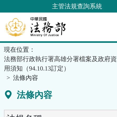
跳
主管法規查詢系統
到
主
要
內
容
::
現在位置：
區
塊
法務部行政執行署高雄分署檔案及政府資
用須知（94.10.13訂定）
法條內容
法條內容