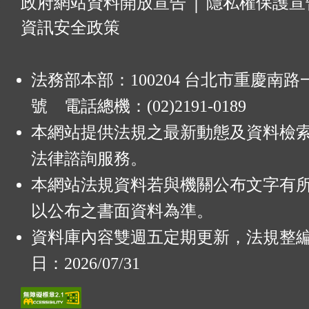
:
政府網站資料開放宣告
│
隱私權保護宣
資訊安全政策
法務部本部：100204 台北市重慶南路一
號 電話總機：(02)2191-0189
本網站提供法規之最新動態及資料檢
法律諮詢服務。
本網站法規資料若與機關公布文字有
以公布之書面資料為準。
資料庫內容雙週五定期更新，法規整
日：2026/07/31