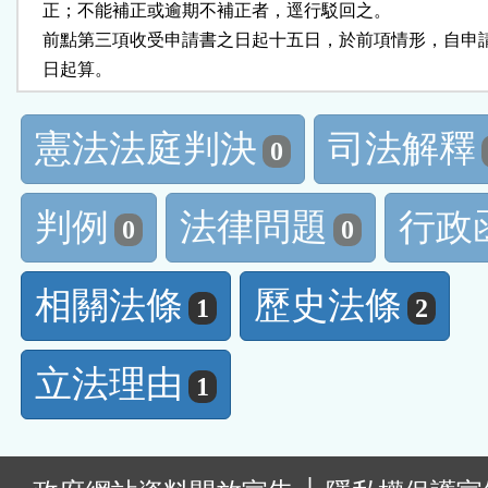
    正；不能補正或逾期不補正者，逕行駁回之。

    前點第三項收受申請書之日起十五日，於前項情形，自申
    日起算。
憲法法庭判決
司法解釋
0
判例
法律問題
行政
0
0
相關法條
歷史法條
1
2
立法理由
1