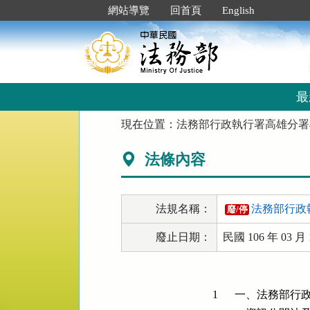
跳
:::
網站導覽
回首頁
English
到
主
要
內
容
區
最
塊
:::
現在位置：
法務部行政執行署高雄分署檔
法條內容
法規名稱：
法務部行政執
廢/停
廢止日期：
民國 106 年 03 月 
1
一、法務部行政