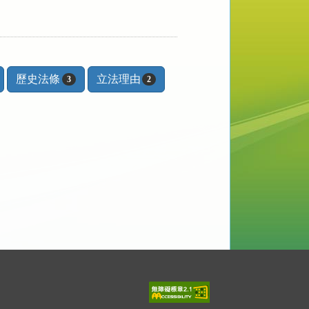
歷史法條
立法理由
3
2